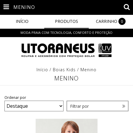
MENINO
INÍCIO
PRODUTOS
CARRINHO
0
MODA PRAIA COM TECNOLOGIA, CONFORTO E PROTEÇÃO
Início
/
Boias Kids
/
Menino
MENINO
Ordenar por
Filtrar por