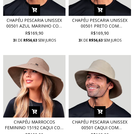
CHAPÉU PESCARIA UNISSEX
CHAPÉU PESCARIA UNISSEX
00501 AZUL MARINHO COM
00501 PRETO COM
PROTEÇÃO UV
PROTEÇÃO UV
R$169,90
R$169,90
3
X DE
R$56,63
SEM JUROS
3
X DE
R$56,63
SEM JUROS
CHAPÉU MARROCOS
CHAPÉU PESCARIA UNISSEX
FEMININO 15192 CAQUI COM
00501 CAQUI COM
PROTEÇÃO UV
PROTEÇÃO UV