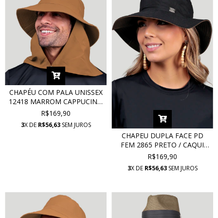
CHAPÉU COM PALA UNISSEX
12418 MARROM CAPPUCINO
COM PROTEÇÃO UV
R$169,90
3
X DE
R$56,63
SEM JUROS
CHAPEU DUPLA FACE PD
FEM 2865 PRETO / CAQUI
COM PROTEÇÃO UV
R$169,90
3
X DE
R$56,63
SEM JUROS