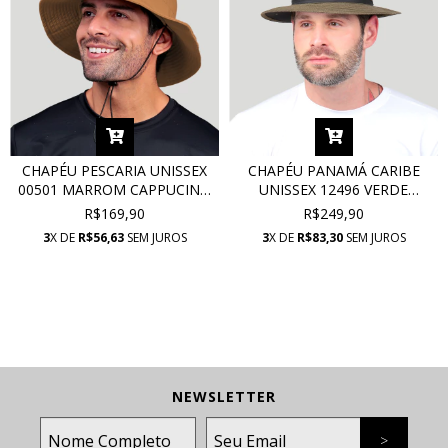
CHAPÉU PESCARIA UNISSEX
CHAPÉU PANAMÁ CARIBE
00501 MARROM CAPPUCINO
UNISSEX 12496 VERDE
COM PROTEÇÃO UV
ESCURO COM PROTEÇÃO UV
R$169,90
R$249,90
3
X DE
R$56,63
SEM JUROS
3
X DE
R$83,30
SEM JUROS
NEWSLETTER