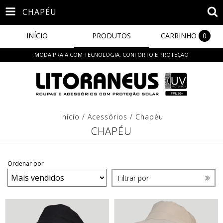
CHAPÉU
INÍCIO
PRODUTOS
CARRINHO
0
MODA PRAIA COM TECNOLOGIA, CONFORTO E PROTEÇÃO
Início
/
Acessórios
/
Chapéu
CHAPÉU
Ordenar por
Filtrar por