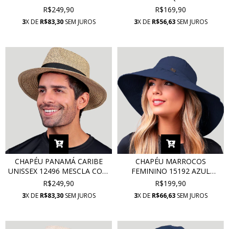
COM PROTEÇÃO UV
PROTEÇÃO UV
R$249,90
R$169,90
3
X DE
R$83,30
SEM JUROS
3
X DE
R$56,63
SEM JUROS
CHAPÉU PANAMÁ CARIBE
CHAPÉU MARROCOS
UNISSEX 12496 MESCLA COM
FEMININO 15192 AZUL
PROTEÇÃO UV
MARINHO COM PROTEÇÃO
R$249,90
R$199,90
UV
3
X DE
R$83,30
SEM JUROS
3
X DE
R$66,63
SEM JUROS