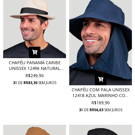
CHAPÉU PANAMÁ CARIBE
UNISSEX 12496 NATURAL
COM PROTEÇÃO UV
R$249,90
3
X DE
R$83,30
SEM JUROS
CHAPÉU COM PALA UNISSEX
12418 AZUL MARINHO COM
PROTEÇÃO UV
R$169,90
3
X DE
R$56,63
SEM JUROS