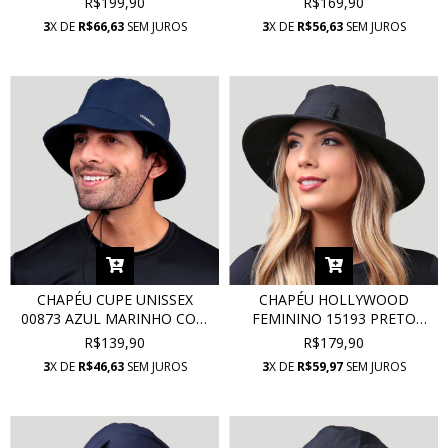
R$199,90
R$169,90
3
X DE
R$66,63
SEM JUROS
3
X DE
R$56,63
SEM JUROS
CHAPÉU CUPE UNISSEX
CHAPÉU HOLLYWOOD
00873 AZUL MARINHO COM
FEMININO 15193 PRETO
PROTEÇÃO UV
COM PROTEÇÃO UV
R$139,90
R$179,90
3
X DE
R$46,63
SEM JUROS
3
X DE
R$59,97
SEM JUROS