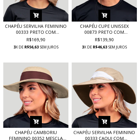
CHAPÉU SERVILHA FEMININO
CHAPÉU CUPE UNISSEX
00333 PRETO COM
00873 PRETO COM
PROTEÇÃO UV
PROTEÇÃO UV
R$169,90
R$139,90
3
X DE
R$56,63
SEM JUROS
3
X DE
R$46,63
SEM JUROS
CHAPÉU CAMBORIU
CHAPÉU SERVILHA FEMININO
FEMININO 00352 MESCLA
00333 CAQUI COM