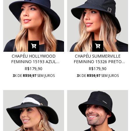
CHAPÉU HOLLYWOOD
CHAPÉU SUMMERVILLE
FEMININO 15193 AZUL
FEMININO 15326 PRETO
MARINHO COM PROTEÇÃO
COM PROTEÇÃO UV
R$179,90
R$179,90
UV
3
X DE
R$59,97
SEM JUROS
3
X DE
R$59,97
SEM JUROS