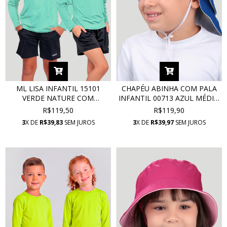
ML LISA INFANTIL 15101
CHAPÉU ABINHA COM PALA
VERDE NATURE COM
INFANTIL 00713 AZUL MÉDIO
PROTEÇÃO UV
COM PROTEÇÃO UV
R$119,50
R$119,90
3
X DE
R$39,83
SEM JUROS
3
X DE
R$39,97
SEM JUROS