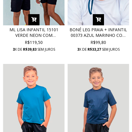
ML LISA INFANTIL 15101
BONÉ LEG PRAIA + INFANTIL
VERDE NEON COM
00373 AZUL MARINHO COM
PROTEÇÃO UV
PROTEÇÃO UV
R$119,50
R$99,80
3
X DE
R$39,83
SEM JUROS
3
X DE
R$33,27
SEM JUROS