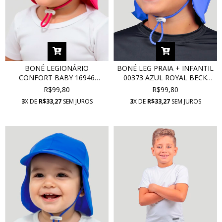
BONÉ LEGIONÁRIO
BONÉ LEG PRAIA + INFANTIL
CONFORT BABY 16946
00373 AZUL ROYAL BECK
ROSELAND COM PROTEÇÃO
COM PROTEÇÃO UV
R$99,80
R$99,80
UV
3
X DE
R$33,27
SEM JUROS
3
X DE
R$33,27
SEM JUROS