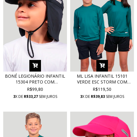
BONÉ LEGIONÁRIO INFANTIL
ML LISA INFANTIL 15101
15304 PRETO COM
VERDE ESC STORM COM
PROTEÇÃO UV
PROTEÇÃO UV
R$99,80
R$119,50
3
X DE
R$33,27
SEM JUROS
3
X DE
R$39,83
SEM JUROS