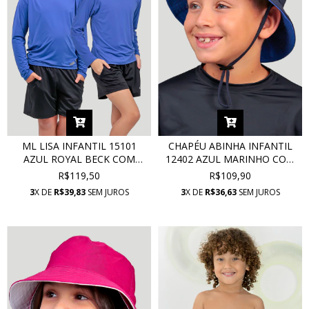
ML LISA INFANTIL 15101
CHAPÉU ABINHA INFANTIL
AZUL ROYAL BECK COM
12402 AZUL MARINHO COM
PROTEÇÃO UV
PROTEÇÃO UV
R$119,50
R$109,90
3
X DE
R$39,83
SEM JUROS
3
X DE
R$36,63
SEM JUROS