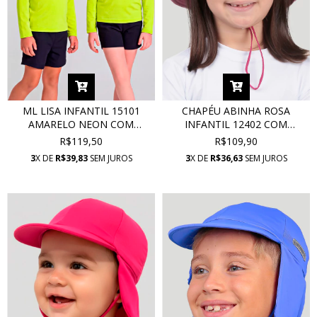
ML LISA INFANTIL 15101
CHAPÉU ABINHA ROSA
AMARELO NEON COM
INFANTIL 12402 COM
PROTEÇÃO UV
PROTEÇÃO UV
R$119,50
R$109,90
3
X DE
R$39,83
SEM JUROS
3
X DE
R$36,63
SEM JUROS