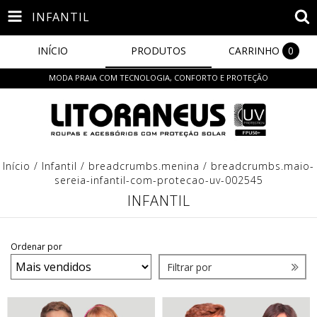
INFANTIL
INÍCIO
PRODUTOS
CARRINHO
0
MODA PRAIA COM TECNOLOGIA, CONFORTO E PROTEÇÃO
Início
/
Infantil
/
breadcrumbs.menina
/
breadcrumbs.maio-
sereia-infantil-com-protecao-uv-002545
INFANTIL
Ordenar por
Filtrar por