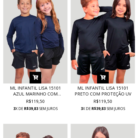
ML INFANTIL LISA 15101
ML INFANTIL LISA 15101
AZUL MARINHO COM
PRETO COM PROTEÇÃO UV
PROTEÇÃO UV
R$119,50
R$119,50
3
X DE
R$39,83
SEM JUROS
3
X DE
R$39,83
SEM JUROS