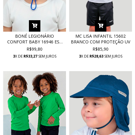
BONÉ LEGIONÁRIO
MC LISA INFANTIL 15602
CONFORT BABY 16946 EST
BRANCO COM PROTEÇÃO UV
AZUL ROYAL BECK COM
R$99,80
R$85,90
PROTEÇÃO UV
3
X DE
R$33,27
SEM JUROS
3
X DE
R$28,63
SEM JUROS