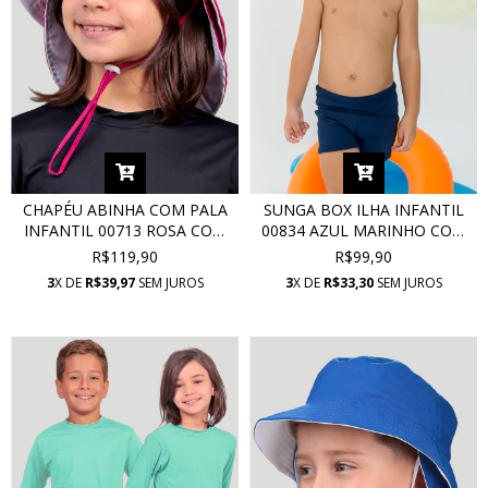
CHAPÉU ABINHA COM PALA
SUNGA BOX ILHA INFANTIL
INFANTIL 00713 ROSA COM
00834 AZUL MARINHO COM
PROTEÇÃO UV
PROTEÇÃO UV
R$119,90
R$99,90
3
X DE
R$39,97
SEM JUROS
3
X DE
R$33,30
SEM JUROS