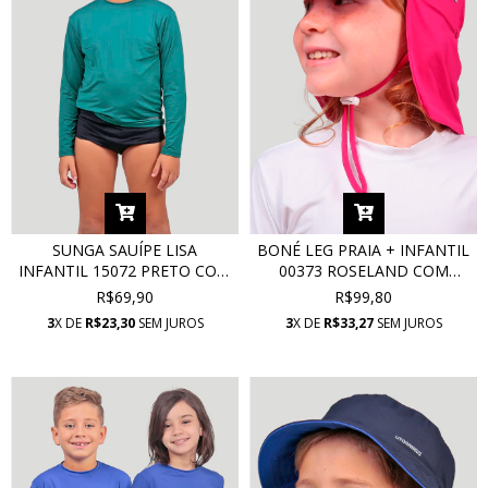
SUNGA SAUÍPE LISA
BONÉ LEG PRAIA + INFANTIL
INFANTIL 15072 PRETO COM
00373 ROSELAND COM
PROTEÇÃO UV
PROTEÇÃO UV
R$69,90
R$99,80
3
X DE
R$23,30
SEM JUROS
3
X DE
R$33,27
SEM JUROS