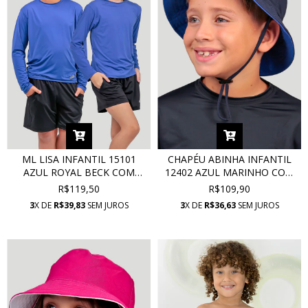
ML LISA INFANTIL 15101
CHAPÉU ABINHA INFANTIL
AZUL ROYAL BECK COM
12402 AZUL MARINHO COM
PROTEÇÃO UV
PROTEÇÃO UV
R$119,50
R$109,90
3
X DE
R$39,83
SEM JUROS
3
X DE
R$36,63
SEM JUROS