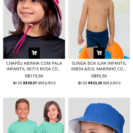
CHAPÉU ABINHA COM PALA
SUNGA BOX ILHA INFANTIL
INFANTIL 00713 ROSA COM
00834 AZUL MARINHO COM
PROTEÇÃO UV
PROTEÇÃO UV
R$119,90
R$99,90
3
X DE
R$39,97
SEM JUROS
3
X DE
R$33,30
SEM JUROS