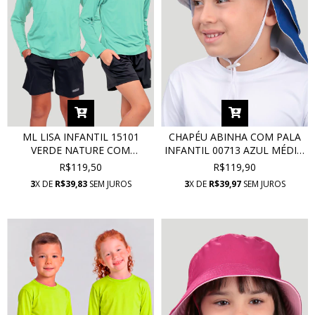
ML LISA INFANTIL 15101
CHAPÉU ABINHA COM PALA
VERDE NATURE COM
INFANTIL 00713 AZUL MÉDIO
PROTEÇÃO UV
COM PROTEÇÃO UV
R$119,50
R$119,90
3
X DE
R$39,83
SEM JUROS
3
X DE
R$39,97
SEM JUROS