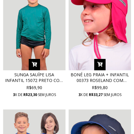
SUNGA SAUÍPE LISA
BONÉ LEG PRAIA + INFANTIL
INFANTIL 15072 PRETO COM
00373 ROSELAND COM
PROTEÇÃO UV
PROTEÇÃO UV
R$69,90
R$99,80
3
X DE
R$23,30
SEM JUROS
3
X DE
R$33,27
SEM JUROS