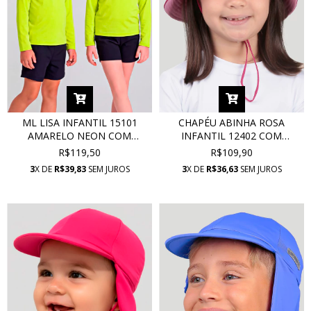
ML LISA INFANTIL 15101
CHAPÉU ABINHA ROSA
AMARELO NEON COM
INFANTIL 12402 COM
PROTEÇÃO UV
PROTEÇÃO UV
R$119,50
R$109,90
3
X DE
R$39,83
SEM JUROS
3
X DE
R$36,63
SEM JUROS