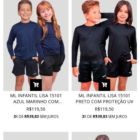
ML INFANTIL LISA 15101
ML INFANTIL LISA 15101
AZUL MARINHO COM
PRETO COM PROTEÇÃO UV
PROTEÇÃO UV
R$119,50
R$119,50
3
X DE
R$39,83
SEM JUROS
3
X DE
R$39,83
SEM JUROS