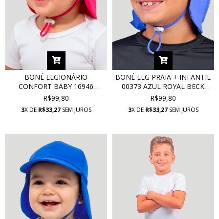
BONÉ LEGIONÁRIO
BONÉ LEG PRAIA + INFANTIL
CONFORT BABY 16946
00373 AZUL ROYAL BECK
ROSELAND COM PROTEÇÃO
COM PROTEÇÃO UV
R$99,80
R$99,80
UV
3
X DE
R$33,27
SEM JUROS
3
X DE
R$33,27
SEM JUROS