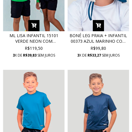
ML LISA INFANTIL 15101
BONÉ LEG PRAIA + INFANTIL
VERDE NEON COM
00373 AZUL MARINHO COM
PROTEÇÃO UV
PROTEÇÃO UV
R$119,50
R$99,80
3
X DE
R$39,83
SEM JUROS
3
X DE
R$33,27
SEM JUROS