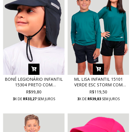
BONÉ LEGIONÁRIO INFANTIL
ML LISA INFANTIL 15101
15304 PRETO COM
VERDE ESC STORM COM
PROTEÇÃO UV
PROTEÇÃO UV
R$99,80
R$119,50
3
X DE
R$33,27
SEM JUROS
3
X DE
R$39,83
SEM JUROS