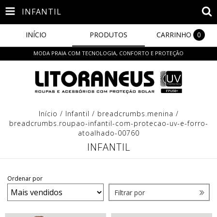
INFANTIL
INÍCIO
PRODUTOS
CARRINHO
0
MODA PRAIA COM TECNOLOGIA, CONFORTO E PROTEÇÃO
Início
/
Infantil
/
breadcrumbs.menina
/
breadcrumbs.roupao-infantil-com-protecao-uv-e-forro-
atoalhado-00760
INFANTIL
Ordenar por
Filtrar por