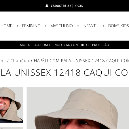
CADASTRE-SE
LOGIN
HOME
FEMININO
MASCULINO
INFANTIL
BOIAS KID
MODA PRAIA COM TECNOLOGIA, CONFORTO E PROTEÇÃO
ios
/
Chapéu
/
CHAPÉU COM PALA UNISSEX 12418 CAQUI CO
LA UNISSEX 12418 CAQUI C