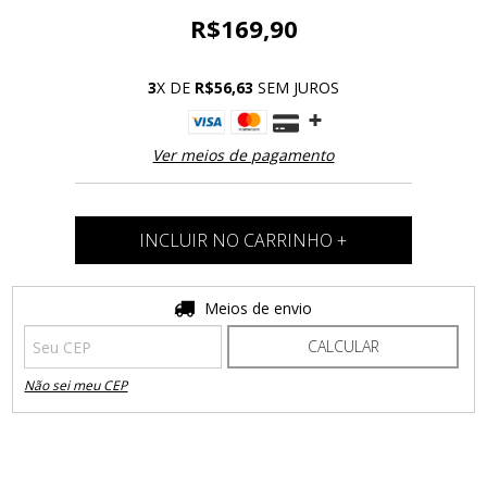
R$169,90
3
X DE
R$56,63
SEM JUROS
Ver meios de pagamento
Entregas para o CEP:
Meios de envio
ALTERAR CEP
CALCULAR
Não sei meu CEP