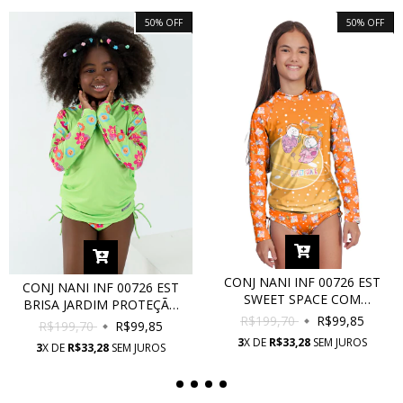
50
%
OFF
50
%
OFF
CONJ NANI INF 00726 EST
CONJ NANI INF 00726 EST
SWEET SPACE COM
BRISA JARDIM PROTEÇÃO
PROTEÇÃO UV
R$199,70
R$99,85
UV
R$199,70
R$99,85
3
X DE
R$33,28
SEM JUROS
3
X DE
R$33,28
SEM JUROS