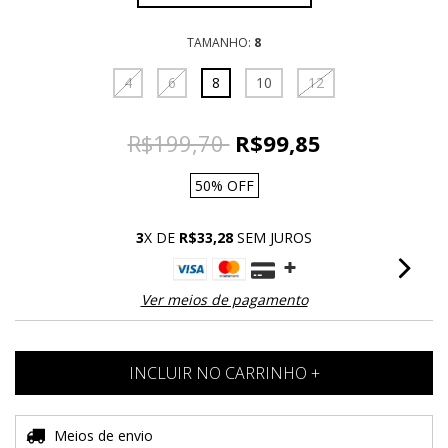
TAMANHO:
8
4
6
8
10
12
R$199,70
R$99,85
50
%
OFF
3
X DE
R$33,28
SEM JUROS
Ver meios de pagamento
Entregas para o CEP:
Meios de envio
ALTERAR CEP