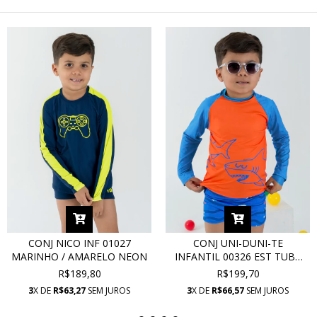
CONJ NICO INF 01027
CONJ UNI-DUNI-TE
MARINHO / AMARELO NEON
INFANTIL 00326 EST TUBA
LARANJA COM PROTEÇÃO
R$189,80
R$199,70
UV
3
X DE
R$63,27
SEM JUROS
3
X DE
R$66,57
SEM JUROS