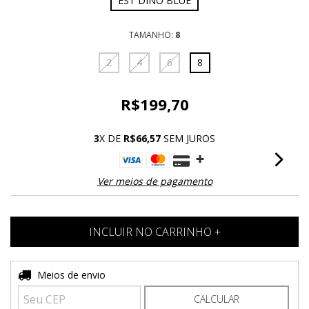
EST DINO BLUE
TAMANHO:
8
2
4
6
8
R$199,70
3
X DE
R$66,57
SEM JUROS
Ver meios de pagamento
Entregas para o CEP:
Meios de envio
ALTERAR CEP
CALCULAR