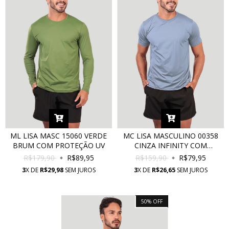
ML LISA MASC 15060 VERDE
MC LISA MASCULINO 00358
BRUM COM PROTEÇÃO UV
CINZA INFINITY COM
PROTEÇÃO UV
R$179,90
R$89,95
R$159,90
R$79,95
3
X DE
R$29,98
SEM JUROS
3
X DE
R$26,65
SEM JUROS
50
%
OFF