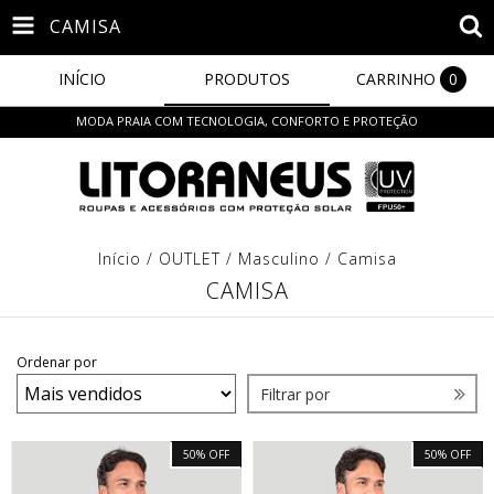
CAMISA
INÍCIO
PRODUTOS
CARRINHO
0
MODA PRAIA COM TECNOLOGIA, CONFORTO E PROTEÇÃO
Início
/
OUTLET
/
Masculino
/
Camisa
CAMISA
Ordenar por
Filtrar por
50
%
OFF
50
%
OFF