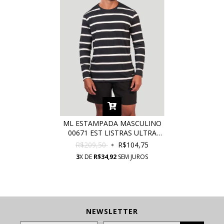
ML ESTAMPADA MASCULINO
00671 EST LISTRAS ULTRA
BLACK COM PROTEÇÃO UV
R$209,50
R$104,75
3
X DE
R$34,92
SEM JUROS
NEWSLETTER