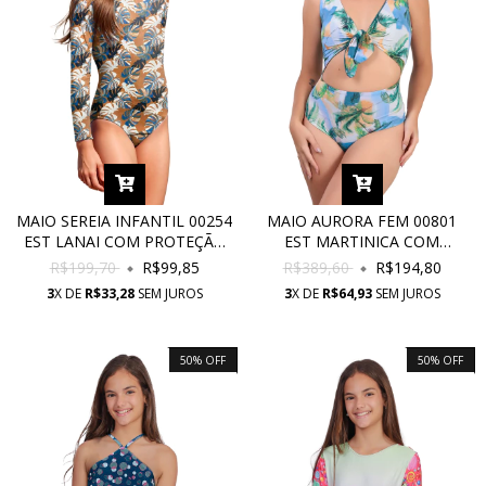
MAIO SEREIA INFANTIL 00254
MAIO AURORA FEM 00801
EST LANAI COM PROTEÇÃO
EST MARTINICA COM
UV
PROTEÇÃO UV
R$199,70
R$99,85
R$389,60
R$194,80
3
X DE
R$33,28
SEM JUROS
3
X DE
R$64,93
SEM JUROS
50
%
OFF
50
%
OFF