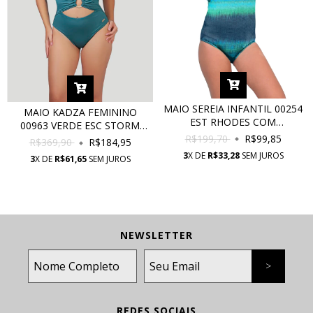
MAIO SEREIA INFANTIL 00254
MAIO KADZA FEMININO
EST RHODES COM
00963 VERDE ESC STORM
PROTEÇÃO UV
R$199,70
R$99,85
COM PROTEÇÃO UV
R$369,90
R$184,95
3
X DE
R$33,28
SEM JUROS
3
X DE
R$61,65
SEM JUROS
NEWSLETTER
REDES SOCIAIS