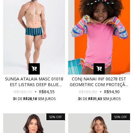
SUNGA ATALAIA MASC 01018
CONJ NANAI INF 00278 EST
EST LISTRAS DEEP BLUE
GEOMETRIC COM PROTEÇÃO
COM PROTEÇÃO UV
UV
R$169,10
R$84,55
R$189,80
R$94,90
3
X DE
R$28,18
SEM JUROS
3
X DE
R$31,63
SEM JUROS
50
%
OFF
50
%
OFF