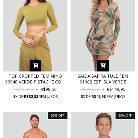
TOP CROPPED FEMININO
SAIDA SAFIRA TULE FEM
00948 VERDE PISTACHE COM
01002 EST ISLA VERDE
PROTEÇÃO UV
R$197,00
R$98,50
R$299,90
R$149,95
3
X DE
R$32,83
SEM JUROS
3
X DE
R$49,98
SEM JUROS
50
%
OFF
50
%
OFF