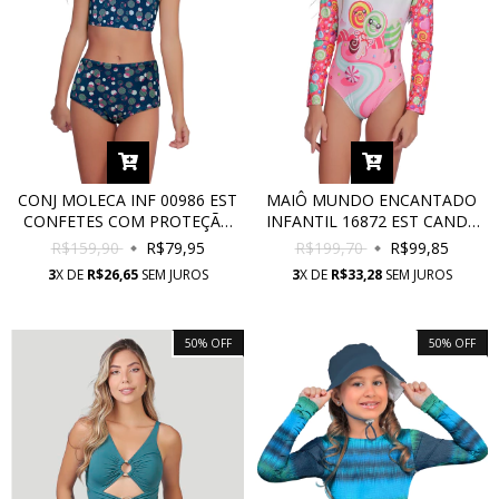
CONJ MOLECA INF 00986 EST
MAIÔ MUNDO ENCANTADO
CONFETES COM PROTEÇÃO
INFANTIL 16872 EST CANDY
UV
LAND COM PROTEÇÃO UV
R$159,90
R$79,95
R$199,70
R$99,85
3
X DE
R$26,65
SEM JUROS
3
X DE
R$33,28
SEM JUROS
50
%
OFF
50
%
OFF