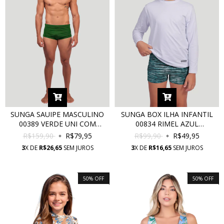
SUNGA SAUIPE MASCULINO
SUNGA BOX ILHA INFANTIL
00389 VERDE UNI COM
00834 RIMEL AZUL
PROTEÇÃO UV
COLUMBIA SPORTY COM
R$159,90
R$79,95
R$99,90
R$49,95
PROTEÇÃO UV
3
X DE
R$26,65
SEM JUROS
3
X DE
R$16,65
SEM JUROS
50
%
OFF
50
%
OFF