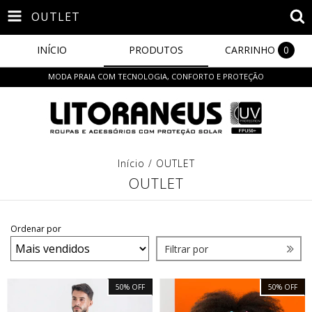
OUTLET
INÍCIO
PRODUTOS
CARRINHO
0
MODA PRAIA COM TECNOLOGIA, CONFORTO E PROTEÇÃO
Início
/
OUTLET
OUTLET
Ordenar por
Filtrar por
50
%
OFF
50
%
OFF