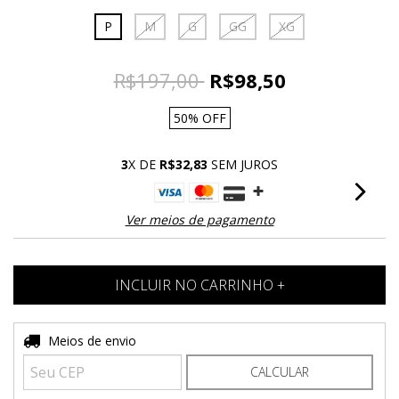
P
M
G
GG
XG
R$197,00
R$98,50
50
%
OFF
3
X DE
R$32,83
SEM JUROS
Ver meios de pagamento
Entregas para o CEP:
Meios de envio
ALTERAR CEP
CALCULAR