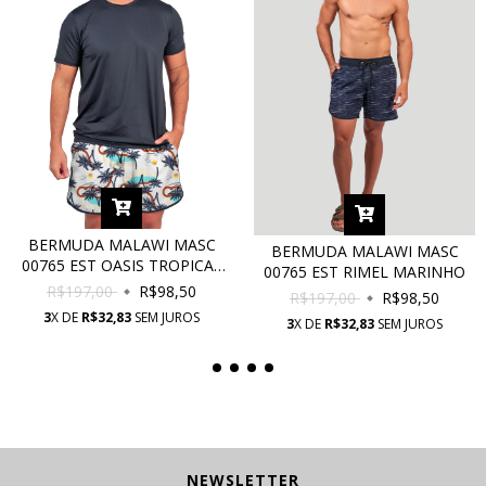
BERMUDA MALAWI MASC
BERMUDA MALAWI MASC
00765 EST OASIS TROPICAL
00765 EST RIMEL MARINHO
COM PROTEÇÃO UV
R$197,00
R$98,50
R$197,00
R$98,50
3
X DE
R$32,83
SEM JUROS
3
X DE
R$32,83
SEM JUROS
NEWSLETTER