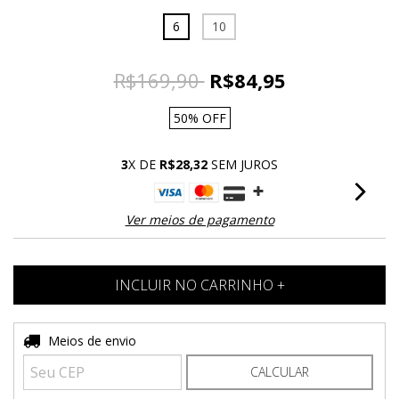
6
10
R$169,90
R$84,95
50
%
OFF
3
X DE
R$28,32
SEM JUROS
Ver meios de pagamento
Entregas para o CEP:
Meios de envio
ALTERAR CEP
CALCULAR