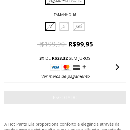
VERDE PISTACHE
TAMANHO:
M
M
G
GG
R$199,90
R$99,95
3
X DE
R$33,32
SEM JUROS
Ver meios de pagamento
A Hot Pants Lila proporciona conforto e elegância através da
modealgem de cintura alta, que valoriza a silhueta, garantindo