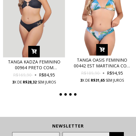
TANGA OASIS FEMININO
TANGA KADZA FEMININO
00442 EST MARTINICA COM
00964 PRETO COM
PROTEÇÃO UV
R$189,90
R$94,95
PROTEÇÃO UV
R$169,90
R$84,95
3
X DE
R$31,65
SEM JUROS
3
X DE
R$28,32
SEM JUROS
NEWSLETTER