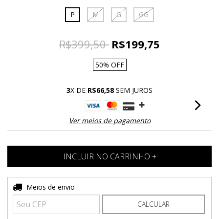
P
M
G
GG
R$399,50
R$199,75
50
%
OFF
3
X DE
R$66,58
SEM JUROS
Ver meios de pagamento
Entregas para o CEP:
Meios de envio
ALTERAR CEP
CALCULAR