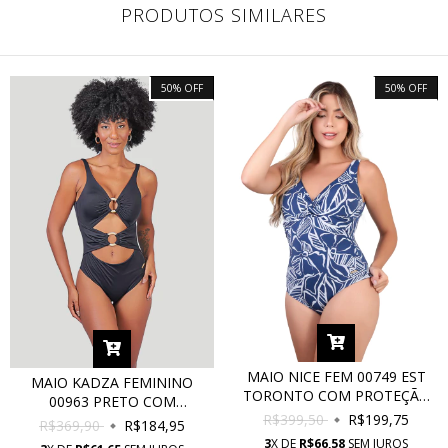
PRODUTOS SIMILARES
50
%
OFF
50
%
OFF
MAIO NICE FEM 00749 EST
MAIO KADZA FEMININO
TORONTO COM PROTEÇÃO
00963 PRETO COM
UV
R$399,50
R$199,75
PROTEÇÃO UV
R$369,90
R$184,95
3
X DE
R$66,58
SEM JUROS