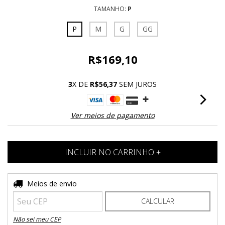
TAMANHO:
P
P
M
G
GG
R$169,10
3
X DE
R$56,37
SEM JUROS
Ver meios de pagamento
Entregas para o CEP:
Meios de envio
ALTERAR CEP
CALCULAR
Não sei meu CEP