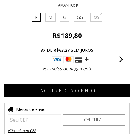
TAMANHO:
P
P
M
G
GG
XG
R$189,80
3
X DE
R$63,27
SEM JUROS
Ver meios de pagamento
Entregas para o CEP:
Meios de envio
ALTERAR CEP
CALCULAR
Não sei meu CEP