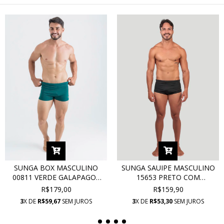
SUNGA BOX MASCULINO
SUNGA SAUIPE MASCULINO
00811 VERDE GALAPAGOS
15653 PRETO COM
COM PROTEÇÃO UV
PROTEÇÃO UV
R$179,00
R$159,90
3
X DE
R$59,67
SEM JUROS
3
X DE
R$53,30
SEM JUROS