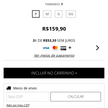
TAMANHO:
P
P
M
G
GG
R$159,90
3
X DE
R$53,30
SEM JUROS
Ver meios de pagamento
Entregas para o CEP:
Meios de envio
ALTERAR CEP
CALCULAR
Não sei meu CEP