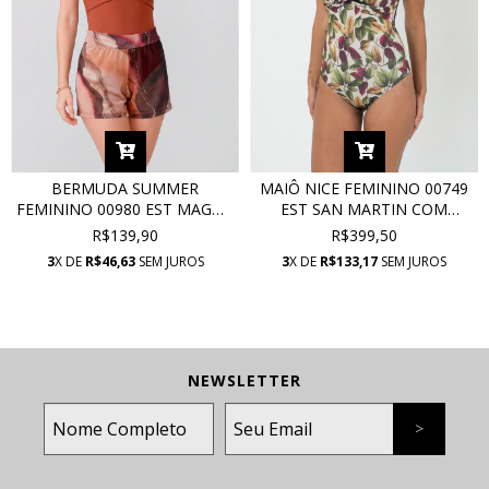
BERMUDA SUMMER
MAIÔ NICE FEMININO 00749
FEMININO 00980 EST MAGNA
EST SAN MARTIN COM
TULE
PROTEÇÃO UV
R$139,90
R$399,50
3
X DE
R$46,63
SEM JUROS
3
X DE
R$133,17
SEM JUROS
NEWSLETTER