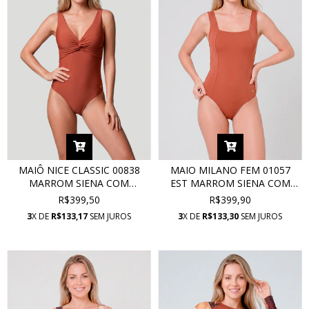
MAIÔ NICE CLASSIC 00838
MAIO MILANO FEM 01057
MARROM SIENA COM
EST MARROM SIENA COM
PROTEÇÃO UV
PROTEÇÃO UV
R$399,50
R$399,90
3
X DE
R$133,17
SEM JUROS
3
X DE
R$133,30
SEM JUROS