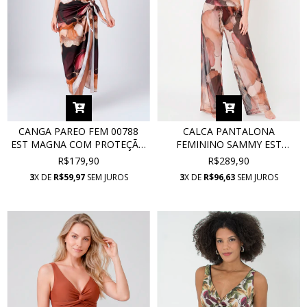
CANGA PAREO FEM 00788
CALCA PANTALONA
EST MAGNA COM PROTEÇÃO
FEMININO SAMMY EST
UV
MAGNA TULE
R$179,90
R$289,90
3
X DE
R$59,97
SEM JUROS
3
X DE
R$96,63
SEM JUROS