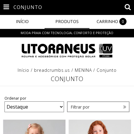
CONJUNTO
INÍCIO
PRODUTOS
CARRINHO
0
MODA PRAIA COM TECNOLOGIA, CONFORTO E PROTEÇÃO
Início
/
breadcrumbs.us
/
MENINA
/
Conjunto
CONJUNTO
Ordenar por
Filtrar por