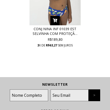
CONJ NINA INF 01039 EST
SELVINHA COM PROTEÇÃO
UV
R$189,80
3
X DE
R$63,27
SEM JUROS
NEWSLETTER