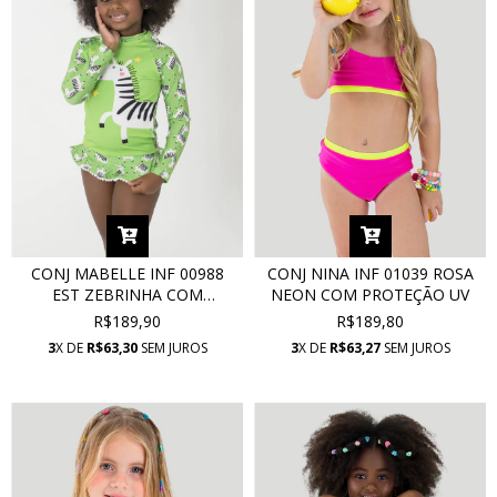
CONJ MABELLE INF 00988
CONJ NINA INF 01039 ROSA
EST ZEBRINHA COM
NEON COM PROTEÇÃO UV
PROTEÇÃO UV
R$189,90
R$189,80
3
X DE
R$63,30
SEM JUROS
3
X DE
R$63,27
SEM JUROS