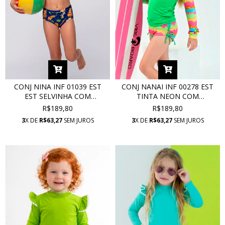
CONJ NINA INF 01039 EST
CONJ NANAI INF 00278 EST
EST SELVINHA COM
TINTA NEON COM
PROTEÇÃO UV
PROTEÇÃO UV
R$189,80
R$189,80
3
X DE
R$63,27
SEM JUROS
3
X DE
R$63,27
SEM JUROS