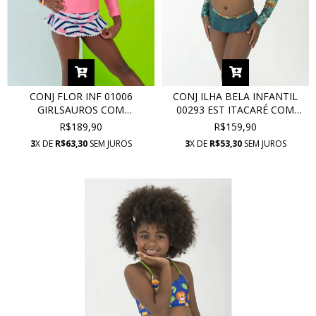
CONJ FLOR INF 01006
CONJ ILHA BELA INFANTIL
GIRLSAUROS COM
00293 EST ITACARÉ COM
PROTEÇÃO UV
PROTEÇÃO UV
R$189,90
R$159,90
3
X DE
R$63,30
SEM JUROS
3
X DE
R$53,30
SEM JUROS