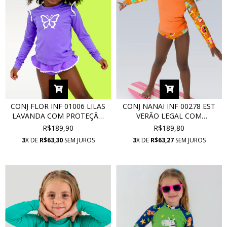
CONJ FLOR INF 01006 LILAS
CONJ NANAI INF 00278 EST
LAVANDA COM PROTEÇÃO
VERÃO LEGAL COM
UV
PROTEÇÃO UV
R$189,90
R$189,80
3
X DE
R$63,30
SEM JUROS
3
X DE
R$63,27
SEM JUROS