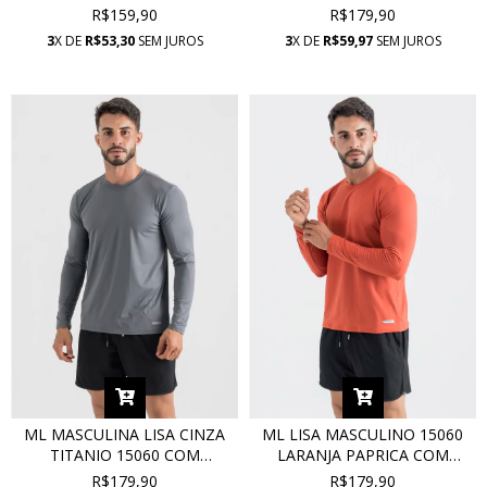
PROTEÇÃO UV
PROTEÇÃO UV
R$159,90
R$179,90
3
X DE
R$53,30
SEM JUROS
3
X DE
R$59,97
SEM JUROS
ML MASCULINA LISA CINZA
ML LISA MASCULINO 15060
TITANIO 15060 COM
LARANJA PAPRICA COM
PROTEÇÃO UV
PROTEÇÃO UV
R$179,90
R$179,90