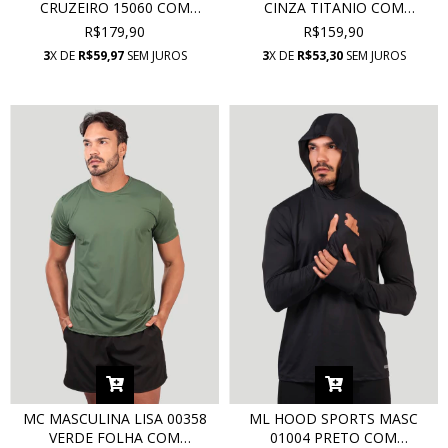
CRUZEIRO 15060 COM
CINZA TITANIO COM
PROTEÇÃO UV
PROTEÇÃO UV
R$179,90
R$159,90
3
X DE
R$59,97
SEM JUROS
3
X DE
R$53,30
SEM JUROS
MC MASCULINA LISA 00358
ML HOOD SPORTS MASC
VERDE FOLHA COM
01004 PRETO COM