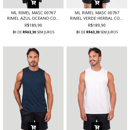
ML RIMEL MASC 00767
ML RIMEL MASC 00767
RIMEL AZUL OCEANO COM
RIMEL VERDE HERBAL COM
PROTEÇÃO UV
PROTEÇÃO UV
R$189,90
R$189,90
3
X DE
R$63,30
SEM JUROS
3
X DE
R$63,30
SEM JUROS