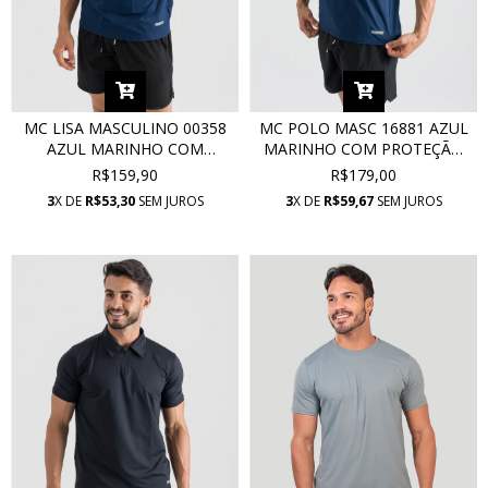
MC LISA MASCULINO 00358
MC POLO MASC 16881 AZUL
AZUL MARINHO COM
MARINHO COM PROTEÇÃO
PROTEÇÃO UV
UV
R$159,90
R$179,00
3
X DE
R$53,30
SEM JUROS
3
X DE
R$59,67
SEM JUROS