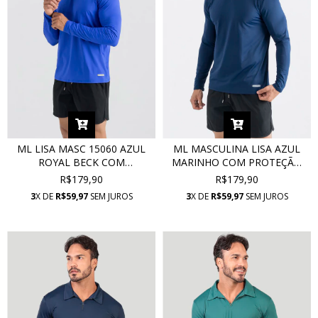
ML LISA MASC 15060 AZUL
ML MASCULINA LISA AZUL
ROYAL BECK COM
MARINHO COM PROTEÇÃO
PROTEÇÃO UV
UV 00273
R$179,90
R$179,90
3
X DE
R$59,97
SEM JUROS
3
X DE
R$59,97
SEM JUROS