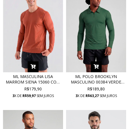
ML MASCULINA LISA
ML POLO BROOKLYN
MARROM SIENA 15060 COM
MASCULINO 00384 VERDE
PROTEÇÃO UV
FOLHA COM PROTEÇÃO UV
R$179,90
R$189,80
3
X DE
R$59,97
SEM JUROS
3
X DE
R$63,27
SEM JUROS