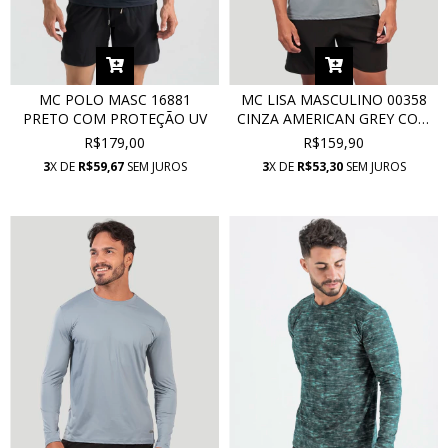
MC POLO MASC 16881
MC LISA MASCULINO 00358
PRETO COM PROTEÇÃO UV
CINZA AMERICAN GREY COM
PROTEÇÃO UV
R$179,00
R$159,90
3
X DE
R$59,67
SEM JUROS
3
X DE
R$53,30
SEM JUROS