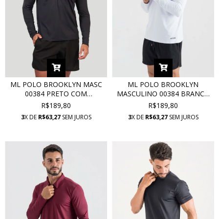
ML POLO BROOKLYN MASC
ML POLO BROOKLYN
00384 PRETO COM
MASCULINO 00384 BRANCO
PROTEÇÃO UV
COM PROTEÇÃO UV
R$189,80
R$189,80
3
X DE
R$63,27
SEM JUROS
3
X DE
R$63,27
SEM JUROS