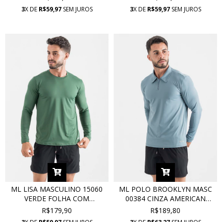
3
X DE
R$59,97
SEM JUROS
3
X DE
R$59,97
SEM JUROS
ML LISA MASCULINO 15060
ML POLO BROOKLYN MASC
VERDE FOLHA COM
00384 CINZA AMERICAN
PROTEÇÃO UV
GREY COM PROTEÇÃO UV
R$179,90
R$189,80