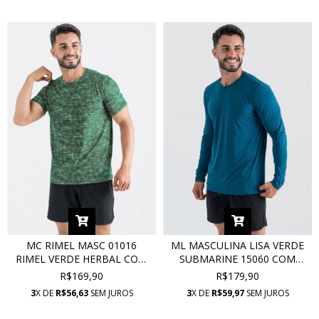
MC RIMEL MASC 01016
ML MASCULINA LISA VERDE
RIMEL VERDE HERBAL COM
SUBMARINE 15060 COM
PROTEÇÃO UV
PROTEÇÃO UV
R$169,90
R$179,90
3
X DE
R$56,63
SEM JUROS
3
X DE
R$59,97
SEM JUROS