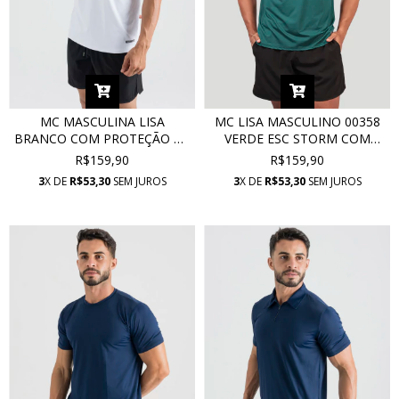
MC MASCULINA LISA
MC LISA MASCULINO 00358
BRANCO COM PROTEÇÃO UV
VERDE ESC STORM COM
15066
PROTEÇÃO UV
R$159,90
R$159,90
3
X DE
R$53,30
SEM JUROS
3
X DE
R$53,30
SEM JUROS