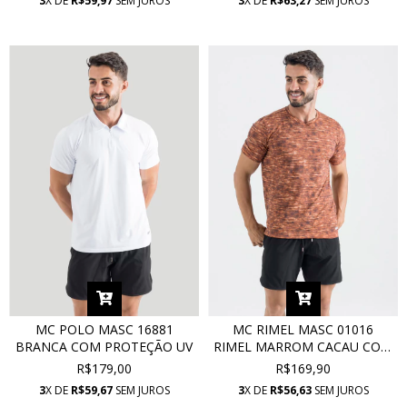
3
X DE
R$59,97
SEM JUROS
3
X DE
R$63,27
SEM JUROS
MC POLO MASC 16881
MC RIMEL MASC 01016
BRANCA COM PROTEÇÃO UV
RIMEL MARROM CACAU COM
PROTEÇÃO UV
R$179,00
R$169,90
3
X DE
R$59,67
SEM JUROS
3
X DE
R$56,63
SEM JUROS