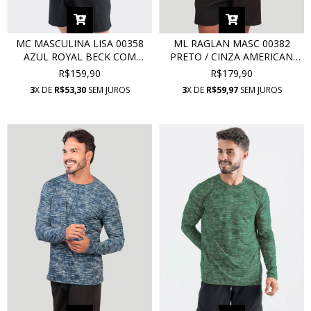
MC MASCULINA LISA 00358
ML RAGLAN MASC 00382
AZUL ROYAL BECK COM
PRETO / CINZA AMERICAN
PROTEÇÃO UV
GREY COM PROTEÇÃO UV
R$159,90
R$179,90
3
X DE
R$53,30
SEM JUROS
3
X DE
R$59,97
SEM JUROS