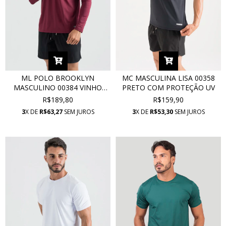
ML POLO BROOKLYN
MC MASCULINA LISA 00358
MASCULINO 00384 VINHO
PRETO COM PROTEÇÃO UV
RUBRO COM PROTEÇÃO UV
R$189,80
R$159,90
3
X DE
R$63,27
SEM JUROS
3
X DE
R$53,30
SEM JUROS