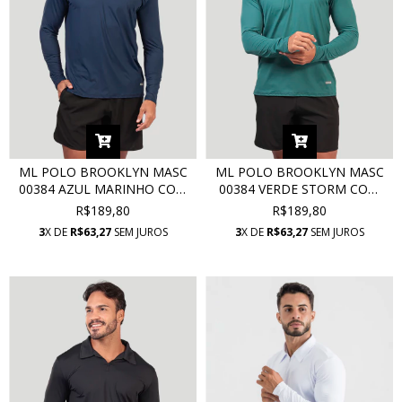
ML POLO BROOKLYN MASC
ML POLO BROOKLYN MASC
00384 AZUL MARINHO COM
00384 VERDE STORM COM
PROTEÇÃO UV
PROTEÇÃO UV
R$189,80
R$189,80
3
X DE
R$63,27
SEM JUROS
3
X DE
R$63,27
SEM JUROS