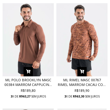
ML POLO BROOKLYN MASC
ML RIMEL MASC 00767
00384 MARROM CAPPUCINO
RIMEL MARROM CACAU COM
COM PROTEÇÃO UV
PROTEÇÃO UV
R$189,80
R$189,90
3
X DE
R$63,27
SEM JUROS
3
X DE
R$63,30
SEM JUROS