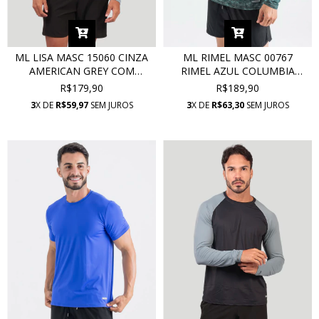
ML LISA MASC 15060 CINZA
ML RIMEL MASC 00767
AMERICAN GREY COM
RIMEL AZUL COLUMBIA
PROTEÇÃO UV
SPORTY COM PROTEÇÃO UV
R$179,90
R$189,90
3
X DE
R$59,97
SEM JUROS
3
X DE
R$63,30
SEM JUROS