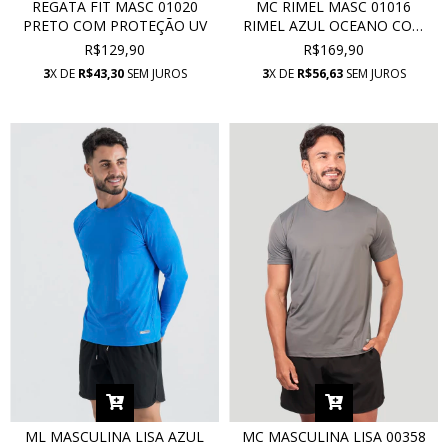
REGATA FIT MASC 01020
MC RIMEL MASC 01016
PRETO COM PROTEÇÃO UV
RIMEL AZUL OCEANO COM
PROTEÇÃO UV
R$129,90
R$169,90
3
X DE
R$43,30
SEM JUROS
3
X DE
R$56,63
SEM JUROS
ML MASCULINA LISA AZUL
MC MASCULINA LISA 00358