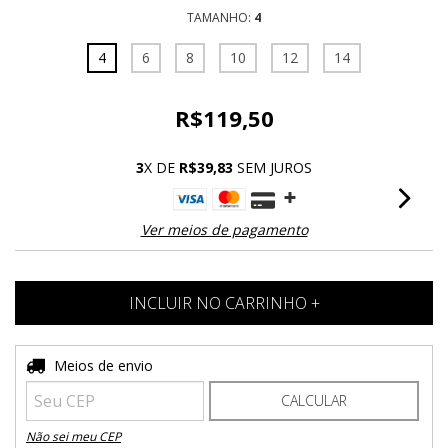
TAMANHO:
4
4
6
8
10
12
14
R$119,50
3
X DE
R$39,83
SEM JUROS
Ver meios de pagamento
Entregas para o CEP:
Meios de envio
ALTERAR CEP
CALCULAR
Não sei meu CEP