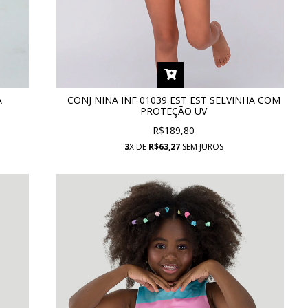
A
CONJ NINA INF 01039 EST EST SELVINHA COM
PROTEÇÃO UV
R$189,80
3
X DE
R$63,27
SEM JUROS