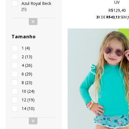
UV
Azul Royal Beck
(1)
R$129,40
3
X DE
R$43,13
SEM 
Tamanho
1 (4)
2 (13)
4 (26)
6 (29)
8 (23)
10 (24)
12 (19)
14 (10)