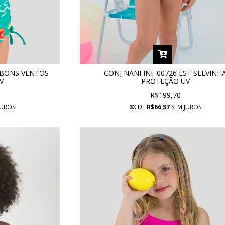
T BONS VENTOS
CONJ NANI INF 00726 EST SELVINH
V
PROTEÇÃO UV
R$199,70
JUROS
3
X DE
R$66,57
SEM JUROS