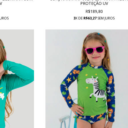
V
PROTEÇÃO UV
R$189,80
JUROS
3
X DE
R$63,27
SEM JUROS