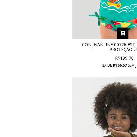
CONJ NANI INF 00726 ES
PROTEÇÃO U
R$199,70
3
X DE
R$66,57
SEM 