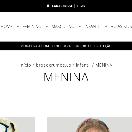
CADASTRE-SE
LOGIN
HOME
FEMININO
MASCULINO
INFANTIL
BOIAS KID
MODA PRAIA COM TECNOLOGIA, CONFORTO E PROTEÇÃO
Início
/
breadcrumbs.us
/
Infantil
/
MENINA
MENINA