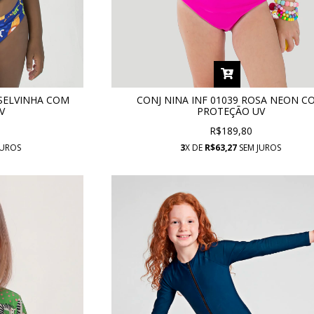
 SELVINHA COM
CONJ NINA INF 01039 ROSA NEON C
V
PROTEÇÃO UV
R$189,80
JUROS
3
X DE
R$63,27
SEM JUROS