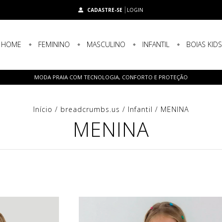
CADASTRE-SE
LOGIN
HOME
FEMININO
MASCULINO
INFANTIL
BOIAS KID
MODA PRAIA COM TECNOLOGIA, CONFORTO E PROTEÇÃO
Início
/
breadcrumbs.us
/
Infantil
/
MENINA
MENINA